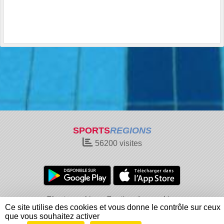
SPORTS
REGIONS
56200
visites
Charte cookies
Gestion des cookies
Ce site utilise des cookies et vous donne le contrôle sur ceux
Informations légales
Signaler un contenu inapproprié
que vous souhaitez activer