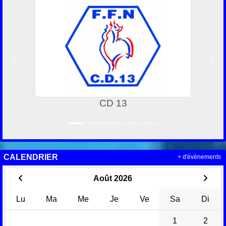
Précedent
Suiv
CARTE COLLEGIEN
CALENDRIER
+ d'évènements
Août 2026
Lu
Ma
Me
Je
Ve
Sa
Di
1
2