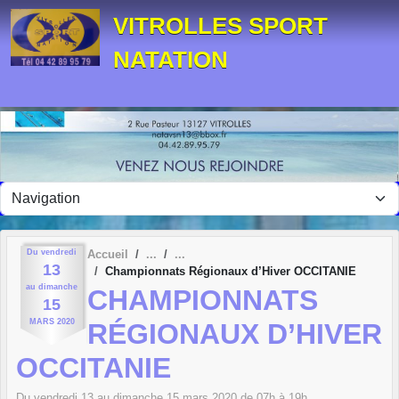
Panneau de gestion des cookies
VITROLLES SPORT
NATATION
Du
vendredi
Accueil
13
Championnats Régionaux d’Hiver OCCITANIE
au
dimanche
CHAMPIONNATS
15
MARS
2020
RÉGIONAUX D’HIVER
OCCITANIE
Du
vendredi
13
au
dimanche
15
mars
2020
de 07h à 19h