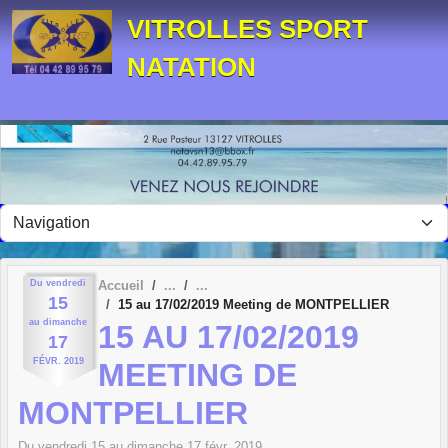
Panneau de gestion des cookies
VITROLLES SPORT
NATATION
Du
vendredi
Accueil
15
15 au 17/02/2019 Meeting de MONTPELLIER
au
dimanche
15 AU 17/02/2019
17
FÉVR.
2019
MEETING DE
MONTPELLIER
Du
vendredi
15
au
dimanche
17
févr.
2019